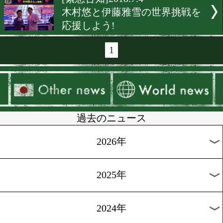
[飯田覚士のコラム]2018.9.2
見る力を鍛えてKO率アップ
[飯田覚士のコラム]2018.9.1
「周辺視」をトランプで鍛
う
[飯田覚士のコラム]2018.9.1
戦うときは相手の“どこ”を
[飯田覚士のコラム]2018.9.3
後半フォームが崩れるのは
視”ができていないから?