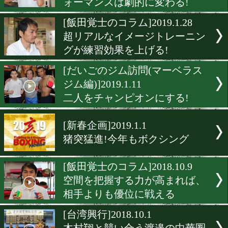
編)]2019.6.1
思いを背負ってチーム一丸
[ボクモバ投票]2019.5.23
日本でやるならどこがいい
[飯田覚士のコラム]2019.2.2
自分の"中心軸"を知ると、
ォーマンスは劇的に変わる!
[飯田覚士のコラム]2019.1.2
超リアルなイメージトレー
グが練習効果を上げる!
[だいごのジム訪問(マーベ