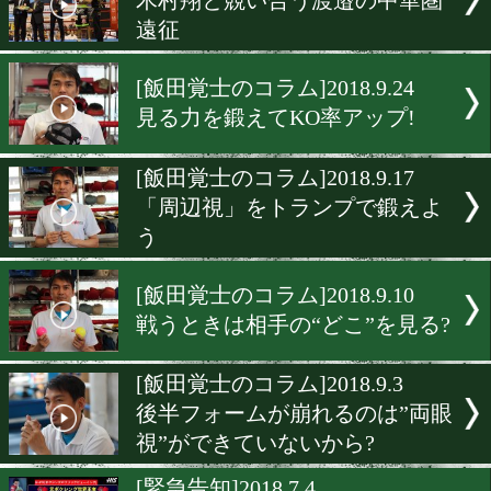
ジム編)]2019.1.11
二人をチャンピオンにする!
[新春企画]2019.1.1
猪突猛進!今年もボクシング
[飯田覚士のコラム]2018.10.
空間を把握する力が高まれ
相手よりも優位に戦える
[台湾興行]2018.10.1
木村翔と競い合う渡邉の中
遠征