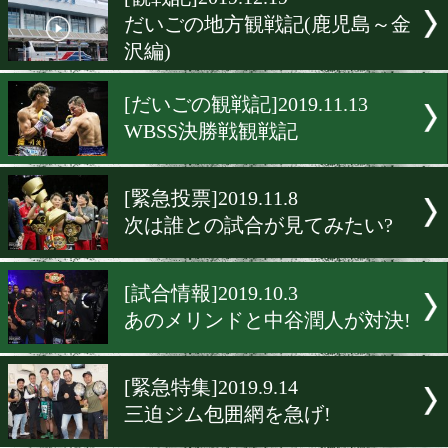
▶
新着
KO KiNG
ダイエット
女子情報
rscproduct
[観戦記]2019.12.19
だいごの地方観戦記(鹿児
沢編)
[だいごの観戦記]2019.11.13
WBSS決勝戦観戦記
[緊急投票]2019.11.8
次は誰との試合が見てみた
[試合情報]2019.10.3