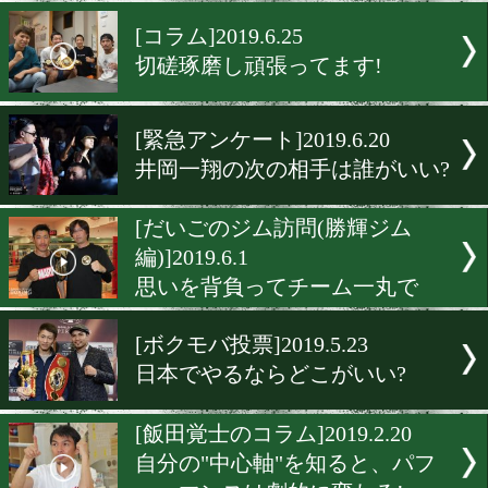
あのメリンドと中谷潤人が
[緊急特集]2019.9.14
三迫ジム包囲網を急げ!
[コラム]2019.6.25
切磋琢磨し頑張ってます!
[緊急アンケート]2019.6.20
井岡一翔の次の相手は誰が
[だいごのジム訪問(勝輝ジ