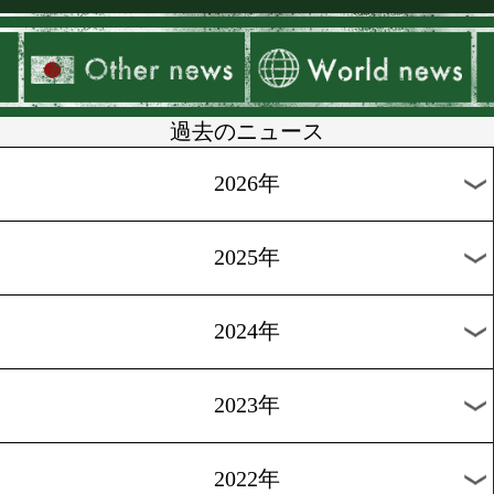
▶
新着
KO KiNG
ダイエット
女子情報
rscproduct
過去のニュース
2026年
2025年