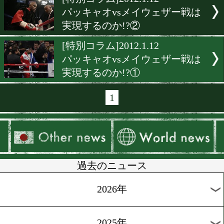
▶
新着
KO KiNG
ダイエット
女子情報
rscproduct
[特別コラム]2012.1.12
パッキャオvsメイウェザー
実現するのか!?②
[特別コラム]2012.1.12
パッキャオvsメイウェザー
実現するのか!?①
1