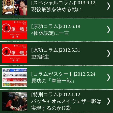
▶
新着
KO KiNG
ダイエット
女子情報
rscproduct
[スペシャルコラム]2013.9.1
現役最強を決める戦い
[原功コラム]2012.6.18
4団体認定に一言
[原功コラム]2012.5.31
IBF誕生
[コラムがスタート]2012.5.2