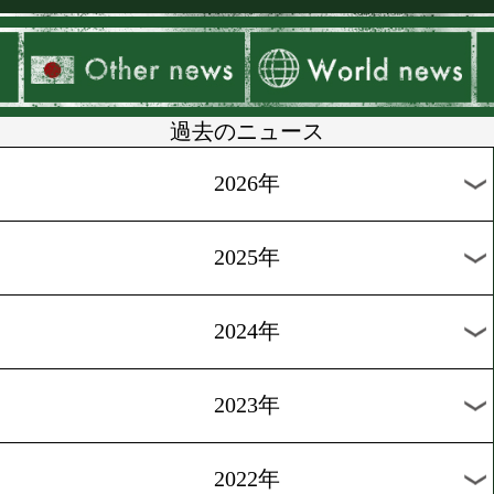
▶
新着
KO KiNG
ダイエット
女子情報
rscproduct
過去のニュース
2026年
2025年