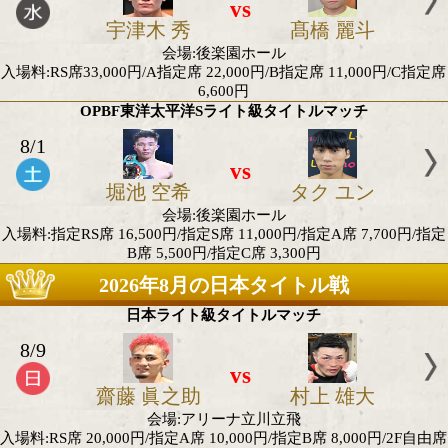
OPBF東洋太平洋バンタム級王座決定戦
8/19
vs
岡 聖
中山 慧
会場:後楽園ホール
入場料:RS席33,000円/A指定席 22,000円/B指定席 11,0
6,600円
WBO-APライト級タイトルマッチ
8/19
vs
宇津木 秀
髙橋 麗
会場:後楽園ホール
入場料:RS席33,000円/A指定席 22,000円/B指定席 11,0
6,600円
OPBF東洋太平洋Sライト級タイトルマッチ