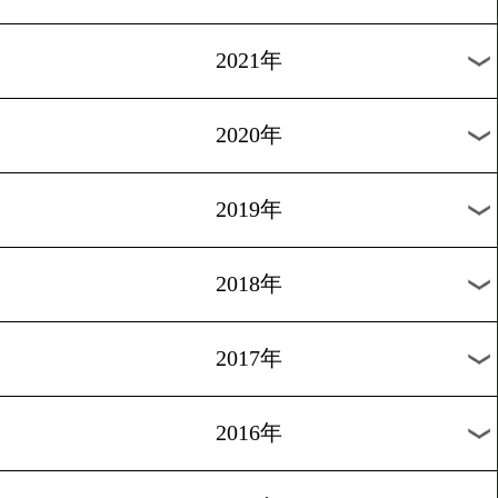
8/21
vs
橋本 舞孔
大胡 晴
会場:後楽園ホール
入場料:16500円/11000円/6600円
日本ユース・フライ級王座決定戦
8/22
vs
橋本 陸
小川 椋
会場:神戸市立中央体育館
入場料:VIP席33000円/RS席22000円/指定席11000円/2
円
WBAアジアSフェザー級王座決定戦
8/1
vs
中川 麦茶
レミュエル 