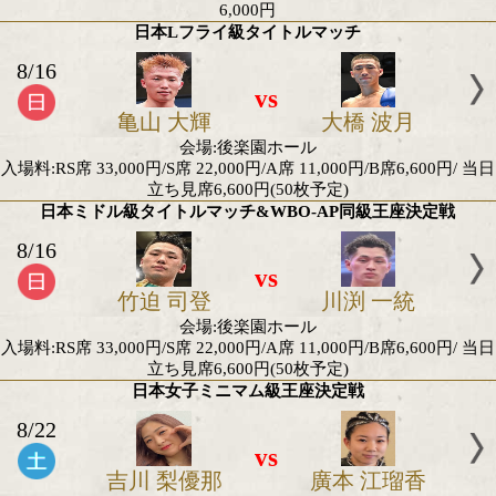
8/1
vs
堀池 空希
タク ユ
会場:後楽園ホール
入場料:指定RS席 16,500円/指定S席 11,000円/指定A席 7
B席 5,500円/指定C席 3,300円
2026年8月の日本タイトル戦
日本ライト級タイトルマッチ
8/9
vs
齋藤 眞之助
村上 雄
会場:アリーナ立川立飛
入場料:RS席 20,000円/指定A席 10,000円/指定B席 8,00
6,000円
日本Lフライ級タイトルマッチ
8/16