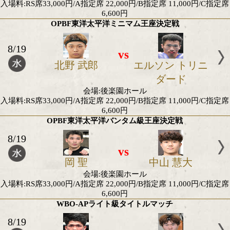
立ち見席6,600円(50枚予定)
OPBF東洋太平洋Sフライ級タイトルマッチ
8/19
vs
吉田 京太郎
韓 亮昊
会場:後楽園ホール
入場料:RS席33,000円/A指定席 22,000円/B指定席 11,0
6,600円
OPBF東洋太平洋ミニマム王座決定戦
8/19
vs
北野 武郎
エルソン ト
ダード
会場:後楽園ホール
入場料:RS席33,000円/A指定席 22,000円/B指定席 11,0
6,600円