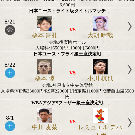
8/16
vs
坂井 涼
弘田 一
会場:いちい信金中央アリーナ(愛知・いちのみや中央
館)
22,000円/ 16,500円/11,000円/
WBC世界ユース・ミニマム級王座決定戦
8/16
vs
シャーウィン ダ
宮澤 蓮
クーロ
会場:いちい信金中央アリーナ(愛知・いちのみや中央
館)
22,000円/ 16,500円/11,000円/
田中空 再起戦