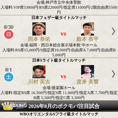
vs
亀山 大輝
大橋 波
会場:後楽園ホール
入場料:RS席 33,000円/S席 22,000円/A席 11,000円/B席6
立ち見席6,600円(50枚予定)
日本ミドル級タイトルマッチ&WBO-AP同級王座
8/16
vs
竹迫 司登
川渕 一
会場:後楽園ホール
入場料:RS席 33,000円/S席 22,000円/A席 11,000円/B席6
立ち見席6,600円(50枚予定)
日本女子ミニマム級王座決定戦
8/22
vs
吉川 梨優那
廣本 江瑠