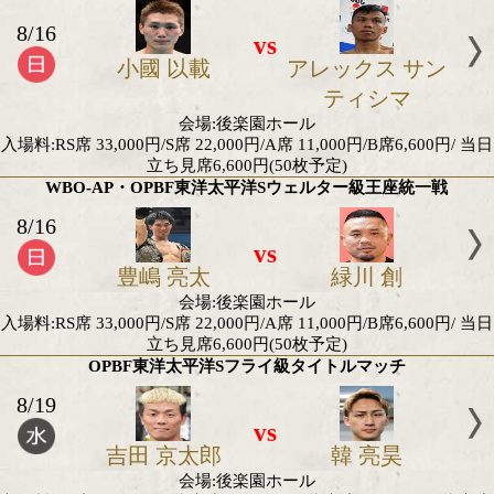
2026年8月のアジア地域タイトル
小國以載vsサンティシマ
8/16
vs
小國 以載
アレックス 
ティシ
会場:後楽園ホール
入場料:RS席 33,000円/S席 22,000円/A席 11,000円/B席6
立ち見席6,600円(50枚予定)
WBO-AP・OPBF東洋太平洋Sウェルター級王座
8/16
vs
豊嶋 亮太
緑川 創
会場:後楽園ホール
入場料:RS席 33,000円/S席 22,000円/A席 11,000円/B席6