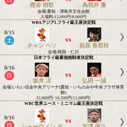
B席 5,500円/指定C席 3,300円
2026年8月のボクモバ注目試
WBOオリエンタルSフライ級タイトルマッ
8/7
vs
中川 健太
リキット シ
会場:タイ・バンコク
OPBFシルバー・フライ級王座決定戦
8/7
vs
政所 椋
ソン ウェ
会場:タイ・バンコク
OPBFシルバーSフライ級王座決定戦
8/7