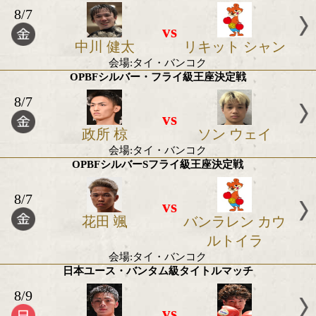
会場:神戸市立中央体育館
入場料:VIP席33000円/RS席22000円/指定席11000円/2
円
日本フェザー級タイトルマッチ
8/30
vs
岡本 恭佑
殿本 恭
会場:福岡・西日本総合展示場本館 中ホール
入場料:RS席15,000円/S指定席10,000円/自由席A 7,00
5,000円
日本Sライト級タイトルマッチ
8/1
vs
川村 英吉
渡来 美
会場:後楽園ホール
入場料:指定RS席 16,500円/指定S席 11,000円/指定A席 7