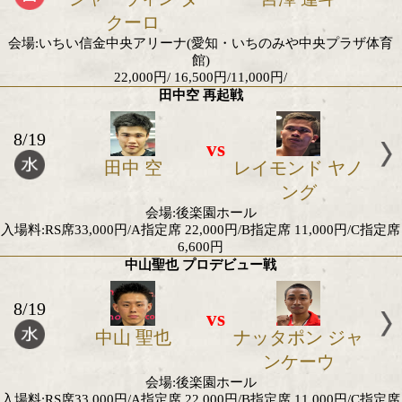
vs
花田 颯
バンラレン 
ルトイ
会場:タイ・バンコク
日本ユース・バンタム級タイトルマッチ
8/9
vs
樫谷 樹歌
為我井 
会場:愛知・津島市文化会館
入場料:12,000円/8,000円
WBAアジアLフライ級王座決定戦
8/15
vs
チャン ヘソ
前原 香那
会場:韓国・仁川
日本フライ級最強挑戦者決定戦