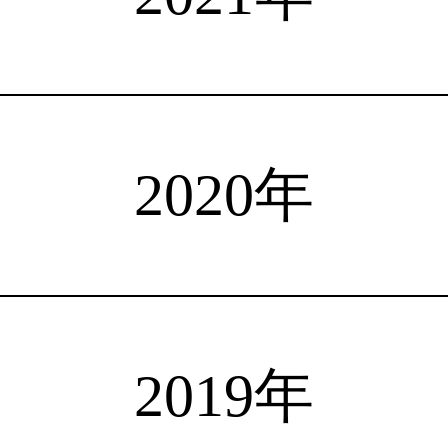
注目選手
海外情報
占い