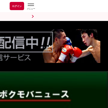
ログイン
前日計量・調印式
試合後会見
海外情報
五輪情報