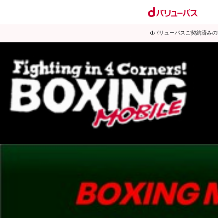
dバリューパスご契約済み
試合日程
試合結果
ランキング
練習動画
2008年4月のニュース
▶
新着
KO KiNG
ダイエット
女子情報
rscproducts