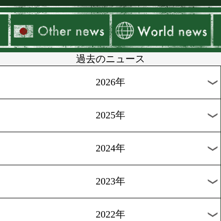
▶
新着
KO KiNG
ダイエット
女子情報
rscproduct
過去のニュース
2026年
2025年