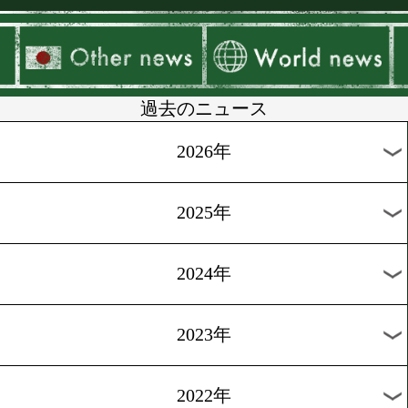
▶
新着
KO KiNG
ダイエット
女子情報
rscproduct
過去のニュース
2026年
2025年