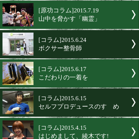
名誉の殿堂入りを祝して
[友清哲コラム]2015.7.28
“神の左”にエールを送る
[原功コラム]2015.7.19
山中を脅かす「幽霊」
[コラム]2015.6.24
ボクサー整骨師