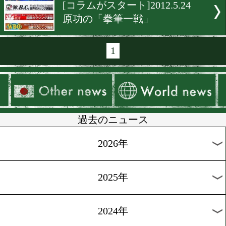
[コラム]2014.3.10
ボクサーの確定申告
[スペシャルコラム]2013.9.1
現役最強を決める戦い
[原功コラム]2012.6.18
4団体認定に一言
[原功コラム]2012.5.31
IBF誕生