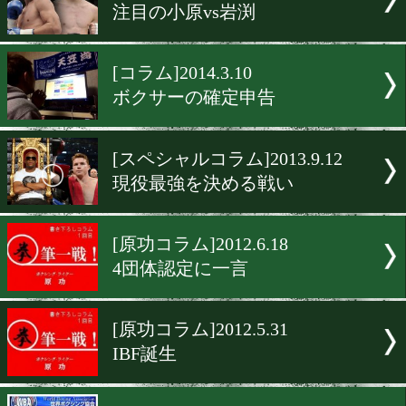
[原功コラム]2014.12.11
WBAのスーパーフェザー級
[村上清司コラム]2014.12.10
KO率100%
[コラム]2014.10.25
黄金の系譜を辿る
[コラム]2014.8.7
注目の小原vs岩渕