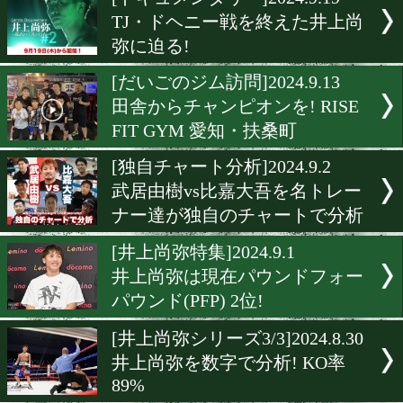
▶
新着
KO KiNG
ダイエット
女子情報
rscproduct
[ドキュメンタリー]2024.9.1
TJ・ドヘニー戦を終えた井
弥に迫る!
[だいごのジム訪問]2024.9.1
田舎からチャンピオンを! RI
FIT GYM 愛知・扶桑町
[独自チャート分析]2024.9.2
武居由樹vs比嘉大吾を名ト
ナー達が独自のチャートで
[井上尚弥特集]2024.9.1