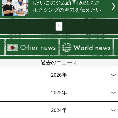
[店紹介]2022.3.4
元祖広島汁なし担担麺「き
く」が東京初出店!
[特集]2021.12.1
真価が問われるタイトル戦
祥紀(横浜光)
[観戦記]2021.9.24
だいごの地方観戦記(大分
市編)
[コラム]2021.9.3
日本とプエルトリコの歴史
る