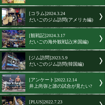
だいごのジム訪問(韓国ソ
編)
[コラム]2024.5.17
だいごの海外観戦記(韓国編
[引退]2024.4.27
元王者の堀川謙一が引退表
[コラム]2024.3.24
だいごのジム訪問(アメリカ