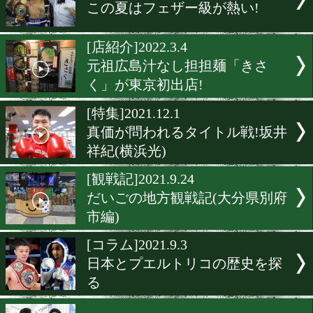
[観戦記]2024.3.17
だいごの海外観戦記(米国編
[ジム訪問]2023.5.9
だいごのジム訪問(韓国編)
[アンケート]2022.12.14
井上尚弥と誰の試合が見た
[PLUS]2022.7.23
この夏はフェザー級が熱い!