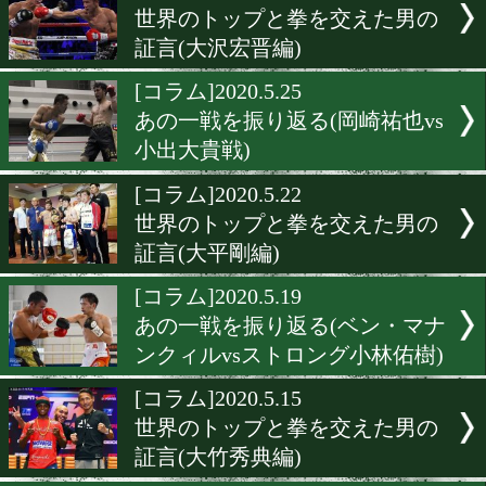
[コラム]2020.6.5
世界のトップと拳を交えた
証言(佐藤洋太編)
[コラム]2020.6.2
カメラマンはこう見た!(矢
太vs別府優樹編)
[コラム]2020.5.31
日本ユースの意義を考察す
[コラム]2020.5.29
世界のトップと拳を交えた
証言(大沢宏晋編)