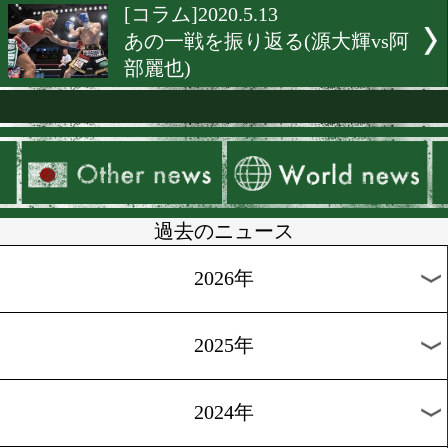
[コラム]2020.5.25
あの一戦を振り返る(岡崎祐
小出大貴戦)
[コラム]2020.5.22
世界のトップと拳を交えた
証言(大平剛編)
[コラム]2020.5.19
あの一戦を振り返る(ベン
ンクィルvsストロング小林
[コラム]2020.5.15
世界のトップと拳を交えた
証言(大竹秀典編)