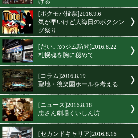
[女子特集]2016.9.18
フクロウと仲良しの美人も
[だいごのジム訪問]2016.9.1
長崎を盛り上げる
[だいごのジム訪問]2016.9.7
名門ヨネクラが復活の狼煙
げる
[ボクモバ投票]2016.9.6
気が早いけど大晦日のボク
グ祭り