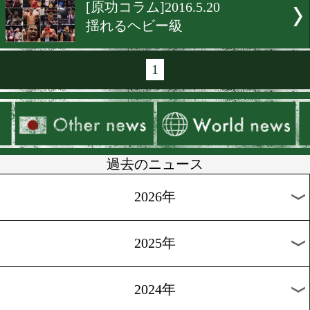
[コラム]2016.7.28
高山勝成が勝利に飢えてい
[ニュース]2016.6.18
ボクシングと大東亜
[だいごのジム訪問]2016.6.1
でしゃばらないこと
[コラム]2016.5.22
水抜きのリスクと必要性.3