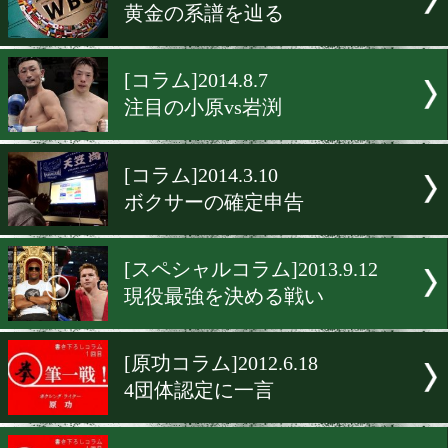
[友清哲コラム]2015.1.14
「別冊宝島」第3弾が登場!
[原功コラム]2014.12.11
WBAのスーパーフェザー級
[村上清司コラム]2014.12.10
KO率100%
[コラム]2014.10.25
黄金の系譜を辿る