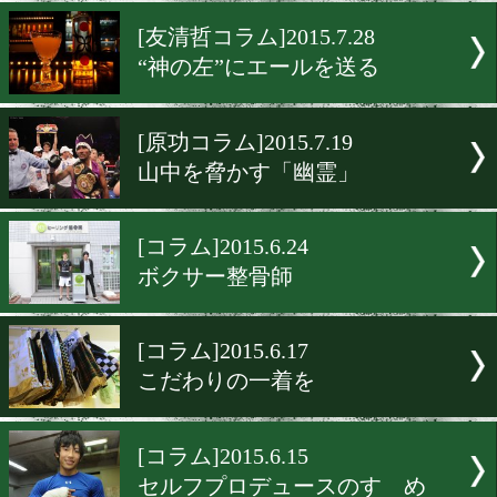
“ライトニングK”の10年
[友清哲コラム]2015.8.14
名誉の殿堂入りを祝して
[友清哲コラム]2015.7.28
“神の左”にエールを送る
[原功コラム]2015.7.19
山中を脅かす「幽霊」