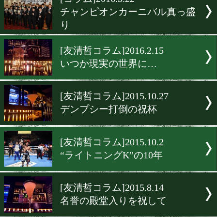
▶
新着
KO KiNG
ダイエット
女子情報
rscproduct
[コラム]2016.3.22
チャンピオンカーニバル真
り
[友清哲コラム]2016.2.15
いつか現実の世界に…
[友清哲コラム]2015.10.27
デンプシー打倒の祝杯
[友清哲コラム]2015.10.2