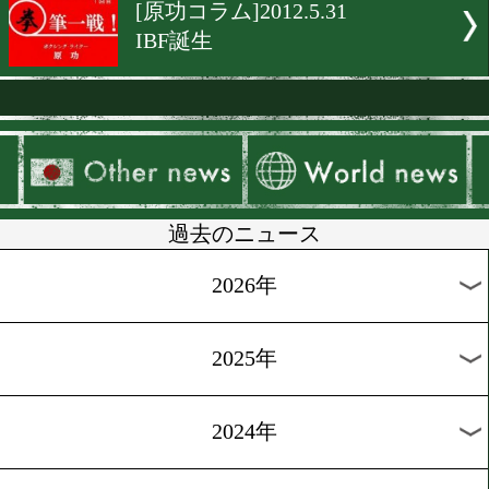
[コラム]2014.8.7
注目の小原vs岩渕
[コラム]2014.3.10
ボクサーの確定申告
[スペシャルコラム]2013.9.1
現役最強を決める戦い
[原功コラム]2012.6.18
4団体認定に一言