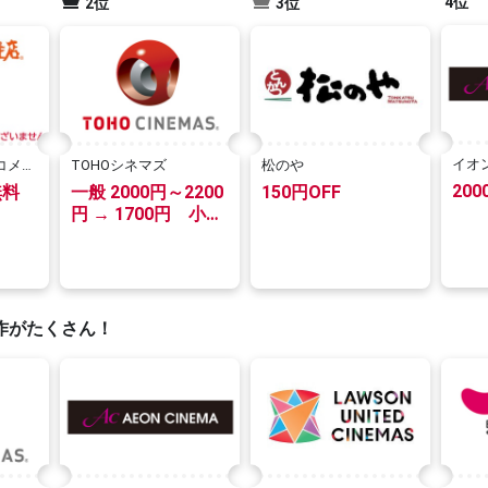
4位
2位
3位
イオ
コメダ
TOHOシネマズ
松のや
20
無料
一般 2000円～2200
150円OFF
円 → 1700円 小人
（3歳～高校生）
1000円～1100円 →
900円
作がたくさん！