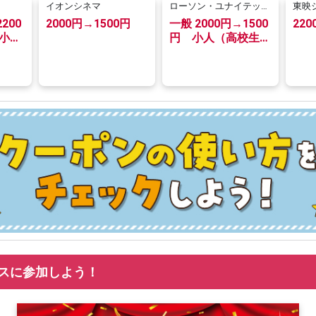
イオンシネマ
ローソン・ユナイテッド
東映
シネマ
メン
200
2000円→1500円
一般 2000円→1500
22
 小人
円 小人（高校生以
）
下）1000円→900円
円 →
スに参加しよう！