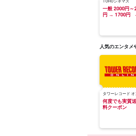
TOHOシネマズ
一般 2000円～2
円 → 1700円
（3歳～高校生
1000円～1100
900円
人気のエンタメ
タワーレコード オ
イン
何度でも実質
料クーポン