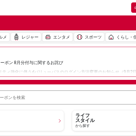
ルメ
レジャー
エンタメ
スポーツ
くらし・
ーポン 8月分付与に関するお詫び
リティ強化に伴うdバリューパスのログイン方法変更のお知らせ（9月2
リューパス」の「マチキャラ」「しゃべってキャラ」機能の提供終了の
トフォンなどの一部端末でクーポン画面が正しく表示されない事象につ
ライフ
スタイル
から探す