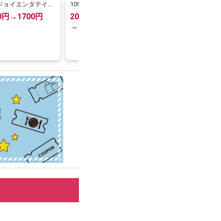
ジョイエンタテイン
109シネマズ（＆ムービ
シネマサンシャイン/
ト運営劇場
ル）
ィノスシネマズ
00円→1700円
2000円～2200円
2000円→1400円
→1500円