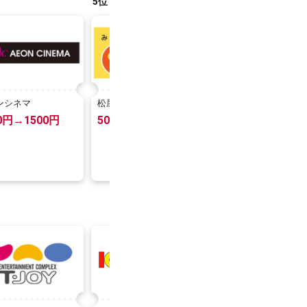
5位
6位
ンシネマ
松屋
コクミンドラッグ
00円→1500円
50円OFF
1品20%OFF