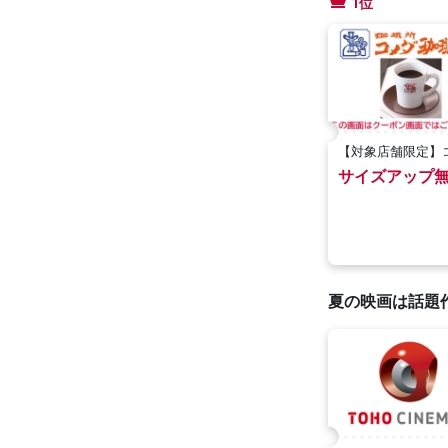
1位
【対象店舗限定】
珈琲店
サイズアップ
夏の映画は話題