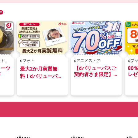
ントク
dフォト
dアニメストア
dブ
イーツ
【dバリューパスご
80
最大2か月実質無
F
契約者さま限定】
レゼ
料！dバリューパス
70%OFFクーポン
80
限定