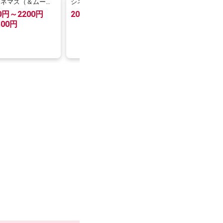
9シネマズ（＆ムービ
シネマサンシャイン/デ
ヒューマックスシネマ
ィノスシネマズ
00円～2200円
2000円→1400円
2000円→1500円
500円