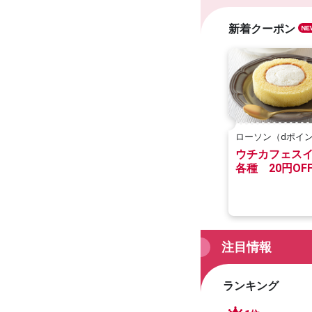
新着クーポン
ローソン（dポイ
ラブクーポン）
ウチカフェス
各種 20円OF
注目情報
ランキング