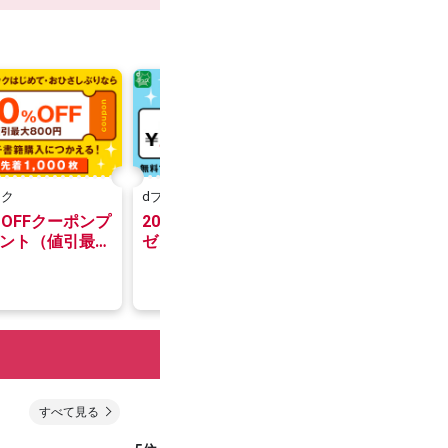
ック
dブック
dショッピング
％OFFクーポンプ
200円クーポンプレ
500円OFF
ント（値引最大
ゼント【先着3,000
0円）
枚】
すべて見る