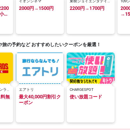
イオンシネマ
東映ジョイエンタテイン
10
メント運営劇場
ル）
200
2000円→1500円
2200円→1700円
20
 小人
→1
）
円 →
や旅の予約など おすすめしたいクーポンを厳選！
ンラ
エアトリ
CHARGESPOT
送料無
最大40,000円割引ク
使い放題コード
ーポン