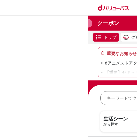
クーポン
トップ
グ
重要なお知らせ
dアニメストアク
【重要】セキュ
【重要】「dバ
らくらくスマー
生活シーン
から探す