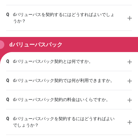
要素を表示
Q
dバリューパスを契約するにはどうすればよいでしょ
うか？
要素を表示
dバリューパスパック
Q
dバリューパスパック契約とは何ですか。
要素を表示
Q
dバリューパスパック契約では何が利用できますか。
要素を表示
Q
dバリューパスパック契約の料金はいくらですか。
要素を表示
Q
dバリューパスパックを契約するにはどうすればよい
でしょうか？
要素を表示