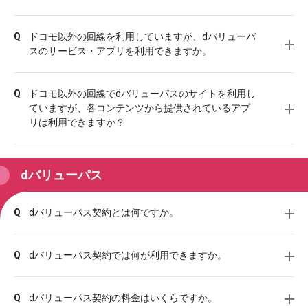
要素を表示
Q
ドコモ以外の回線を利用していますが、dバリューパ
スのサービス・アプリを利用できますか。
要素を表示
Q
ドコモ以外の回線でdバリューパスのサイトを利用し
ていますが、各コンテンツから提供されているアプ
リは利用できますか？
要素を表示
dバリューパス
Q
dバリューパス契約とは何ですか。
要素を表示
Q
dバリューパス契約では何が利用できますか。
要素を表示
Q
dバリューパス契約の料金はいくらですか。