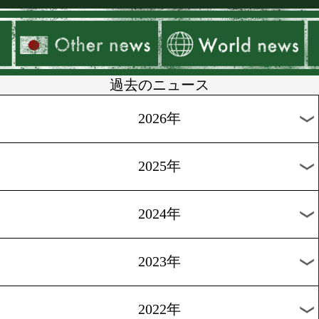
▶
新着
KO KiNG
ダイエット
女子情報
rscproduct
過去のニュース
2026年
2025年