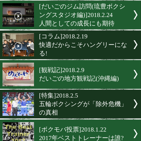
計量失格!ネリの王座剥奪
とは
[木村悠コラム]2018.2.26
リング上でボクサーは何を
ているのか
[だいごのジム訪問(琉豊ボ
ングスタジオ編)]2018.2.24
人間としての成長にも期待
[コラム]2018.2.19
快適だからこそハングリー
る!