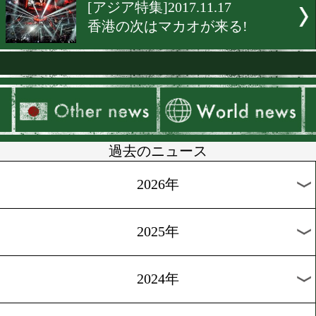
[原功コラム]2017.12.27
比嘉が挑む見えざる三つの
[木村悠の突撃ミット]2017.12
絶対にマネしないで下さい
紘人は和製ロマゴン
[木村悠のコラム]2017.12.16
リングで殺気を感じた相手
[ボクモバ投票]2017.11.25
スーパーフライ級最強は誰