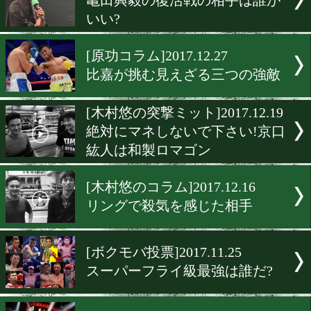
新潟県にボクシングジムが
プン!
[ボクモバ投票]2018.1.6
ボクモバユーザーは木村翔
MVPに選んだ!
[ボクモバ投票]2018.1.3
2017年ボクモバユーザーが
るMVP
[ボクモバ投票]2018.1.2
亀田興毅の復活戦の相手は
いい?