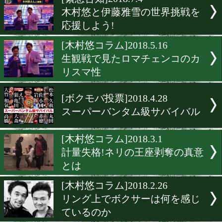
▶
新着
KO KiNG
ダイエット
女子情報
rscproduct
[緊急告知]2018.7.4
木村悠と伊藤雅雪の世界挑
応援しよう!
[木村悠コラム]2018.5.16
生観戦で見たロマチェンコ
リスマ性
[ボクモバ投票]2018.4.28
スーパーバンタム級サバイ
[木村悠コラム]2018.3.1