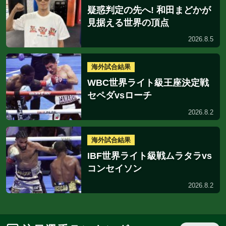
海外試合結果
海外試
タイで躍動! 花田颯
中川健太が41歳
と政所椋...
生日にタ...
2026.8.7
2026
タイトル戦
試合結
試合日程