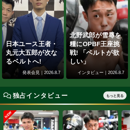
タイで躍動! 花田
颯と政所椋が
中川健太が4
OPBFシルバー王
誕生日にタイ
座戦!
戦!
海外試合結果｜2026.8.7
海外試合結果｜20