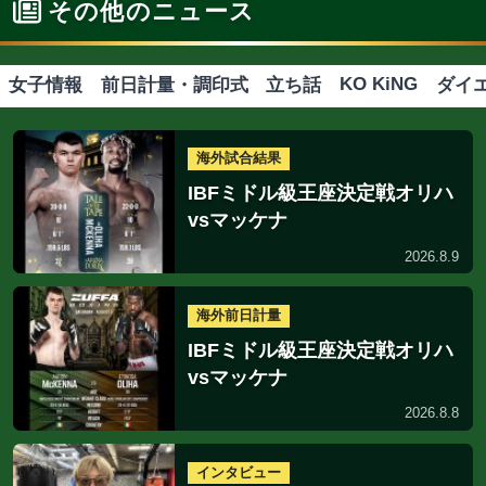
WBAランキング
IBFラン
WBAバンタム級、
ユーリ阿久井政
増田陸が新...
IBFスー...
2026.8.1
2026.
試合後会見