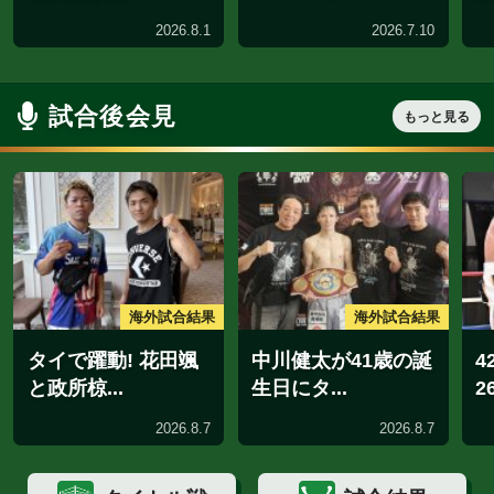
2026.8.8
2026.
人気上昇中！
チャンピオン
ライトフライ級
岩田 翔吉
帝拳ジム
スーパーバンタム級
石井 渡士也
RE:BOOT BOX...