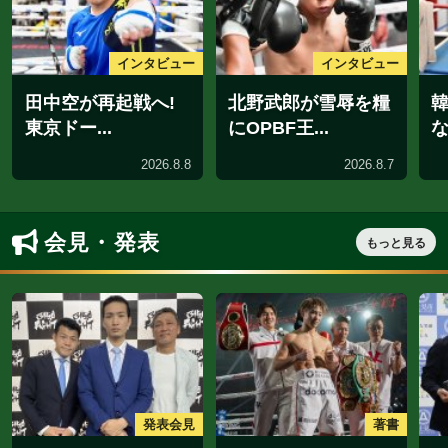
北野武郎が
日本ユース王者・
糧にOPBF
丸元大五郎が次な
戦! 「ベル
るベルトへ!
しい」
発表会見｜2026.8.7
インタビュー｜20