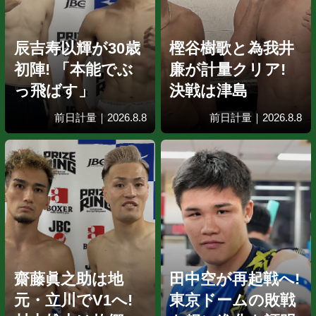
IBFミドル級王座決定戦オリハvs
海外試合結果｜20
辰吉寿以輝が30歳
樫谷樹歌と
初陣! 「本能でぶ
廉が計量クリ
っ飛ばす」
決戦は津島