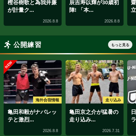
会見・発表
発表会見
日本ユース王者・丸
井上真吾トレー
元大五郎...
が綴る「...
2026.8.7
2026