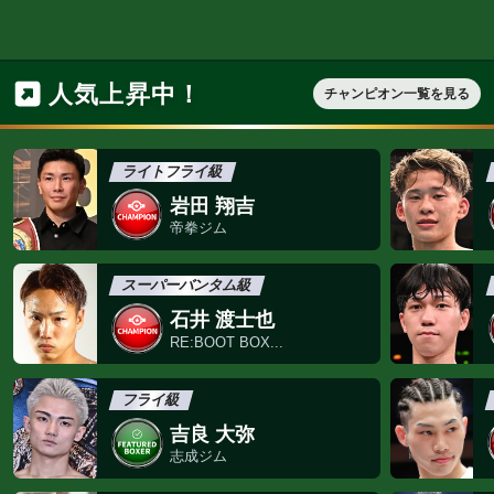
タイトル戦
試合日
前日計量・調印式
NEW
NEW
前日計量
前
樫谷樹歌と為我井廉
辰吉寿以輝が30
が計量ク...
陣! 「本...