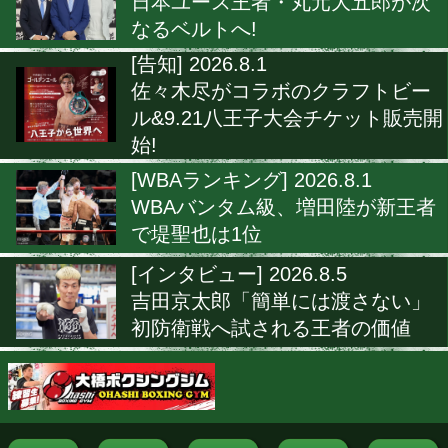
▶
新着
KO KiNG
ダイエット
女子情報
rscproduc