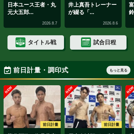
独占インタビュー
NEW
インタビュー
インタ
田中空が再起戦へ!
北野武郎が雪辱
東京ドー...
にOPBF王...
2026.8.8
2026