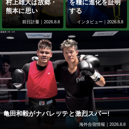
前日計量｜2026.8.8
前日計量｜20
齋藤眞之助は地
田中空が再起
元・立川でV1へ!
東京ドーム
村上雄大は故郷・
を糧に進化
熊本に思い
する