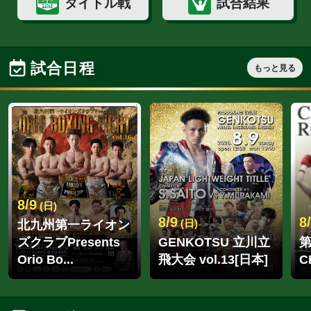
フライ級
吉良 大弥
志成ジム
フライ級
矢吹 正道
緑ジム
ランキング
JBC
OPBF
WBO-AP
WBA
WBC
IBF