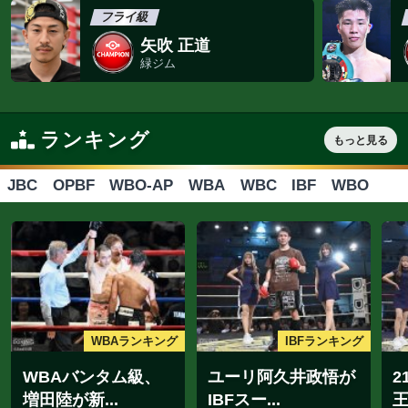
2026.8.8
2026
公開練習
NEW
海外合宿情報
走
亀田和毅がナバレッ
亀田京之介が猛
テと激烈...
走り込み...