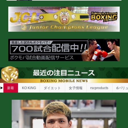
インタビュー
疑惑判定の先へ! 和田ま
見据える世界の頂点
海外試合結果
WBC世界ライト級王座
セペダvsローチ
海外試合結果
IBF世界ライト級戦ムラ
コンセイソン