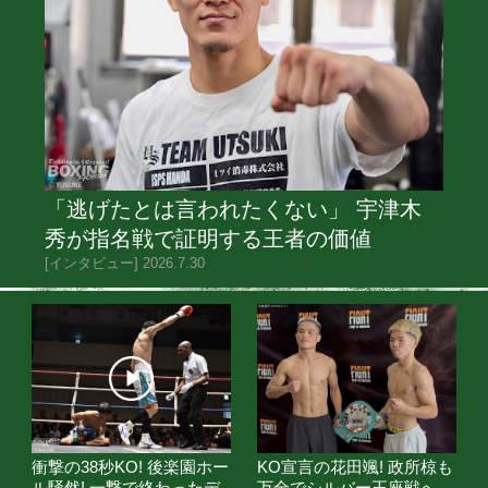
注目選手ランキング
男子選手
女子選
1
位
バ
9戦
那須川 天心
帝拳ジム
2
位