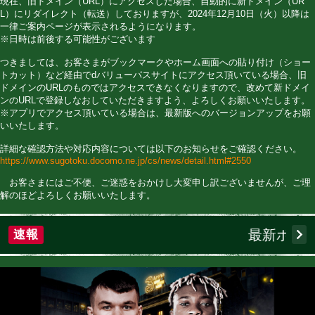
イン）が変更となっております。
2023年5月31日まで：https://www.dcm-b.jp/ （旧ドメイン）
2023年6月1日から：https://www.sugotoku.docomo.ne.jp/
現在、旧ドメイン（URL）にアクセスした場合、自動的に新ドメ
L）にリダイレクト（転送）しておりますが、2024年12月10日
一律ご案内ページが表示されるようになります。
※日時は前後する可能性がございます
つきましては、お客さまがブックマークやホーム画面への貼り
トカット）など経由でdバリューパスサイトにアクセス頂いて
ドメインのURLのものではアクセスできなくなりますので、改
ンのURLで登録しなおしていただきますよう、よろしくお願い
※アプリでアクセス頂いている場合は、最新版へのバージョン
いいたします。
詳細な確認方法や対応内容については以下のお知らせをご確認
https://www.sugotoku.docomo.ne.jp/cs/news/detail.html#2550
お客さまにはご不便、ご迷惑をおかけし大変申し訳ございま
解のほどよろしくお願いいたします。