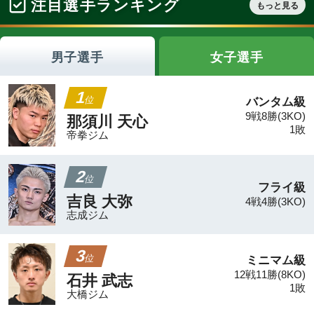
8/9
(日)
8/9
(日)
北九州第一ライオン
ズクラブPresents
GENKOTSU 立
Orio Bo...
飛大会 vol.13[日
その他のニュース