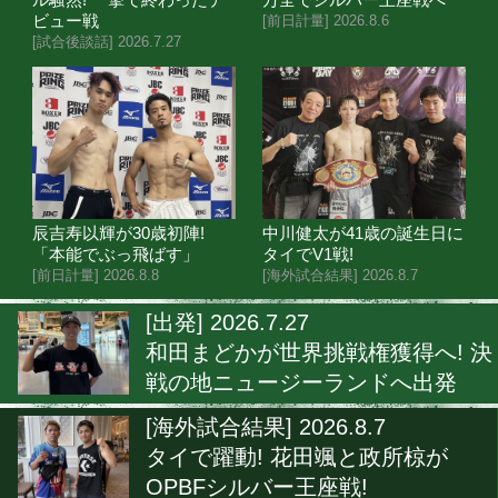
吉良 大弥
4戦
志成ジム
3
位
ミ
12戦1
石井 武志
大橋ジム
4
位
スーパー
4戦
坪井 智也
帝拳ジム
5
位
フ
堤 駿斗
9戦