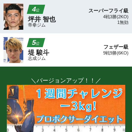
KO Ki
女子情報
前日計量・調印式
立ち話
海外試合結果
IBFミドル級王座決定戦
vsマッケナ
海外前日計量
IBFミドル級王座決定戦
vsマッケナ