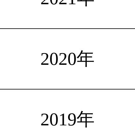
注目選手
海外情報
占い