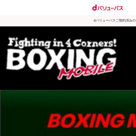
dバリューパスご契約済み
試合日程
試合結果
ランキング
練習動画
2008年10月のニュース
▶
新着
KO KiNG
ダイエット
女子情報
rscproducts