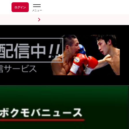
ログイン
前日計量・調印式
試合後会見
海外情報
五輪情報