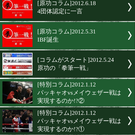
▶
新着
KO KiNG
ダイエット
女子情報
rscproduct
[原功コラム]2012.6.18
4団体認定に一言
[原功コラム]2012.5.31
IBF誕生
[コラムがスタート]2012.5.2
原功の「拳筆一戦」
[特別コラム]2012.1.12