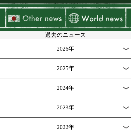
▶
新着
KO KiNG
ダイエット
女子情報
rscproduct
過去のニュース
2026年
2025年