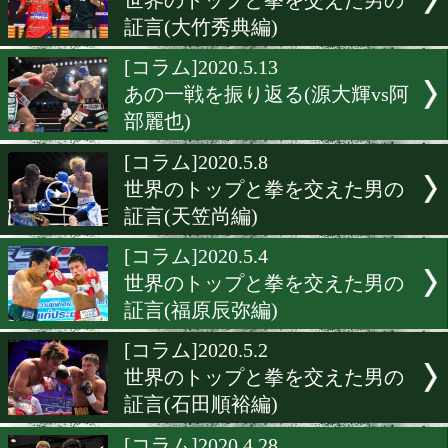
あの一戦を振り返る(岡崎祐
小出大貴戦)
[コラム]2020.5.22
世界のトップと拳を交えた
証言(大平剛編)
[コラム]2020.5.19
あの一戦を振り返る(ベン
ンクィルvsストロング小林
[コラム]2020.5.15
世界のトップと拳を交えた
証言(大竹秀典編)