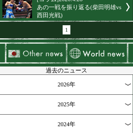
[コラム]2020.5.13
あの一戦を振り返る(源大輝
部麗也)
[コラム]2020.5.8
世界のトップと拳を交えた
証言(天笠尚編)
[コラム]2020.5.4
世界のトップと拳を交えた
証言(福原辰弥編)
[コラム]2020.5.2
世界のトップと拳を交えた
証言(石田順裕編)