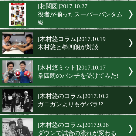
下剋上が続く男子最軽量級
[飯田覚士のコラム]2017.10.
ビジョントレーニングで鍛
のは視力ではない。
[相関図]2017.10.27
役者が揃ったスーパーバン
級
[木村悠コラム]2017.10.19
木村悠と拳四朗が対談