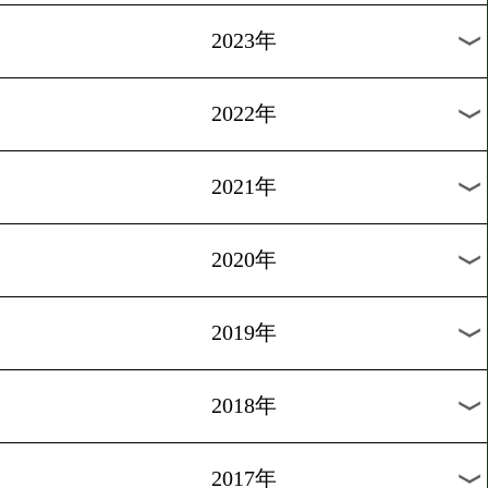
[木村悠のコラム]2017.8.21
コットと戦う亀海喜寛!勝
回にあり
1
過去のニュース
2026年
2025年