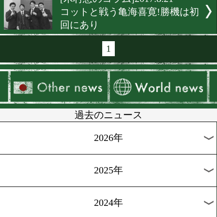
[ニュース]2017.9.1
ボクシング観戦はお茶の間
お手元へ
[木村悠のコラム]2017.8.28
亀海喜寛vsコット観戦記
[木村悠のコラム]2017.8.28
ボクサーと総合格闘家の違
[対談第二弾]2017.8.22
日本ボクシング検定の過去
イズに挑戦