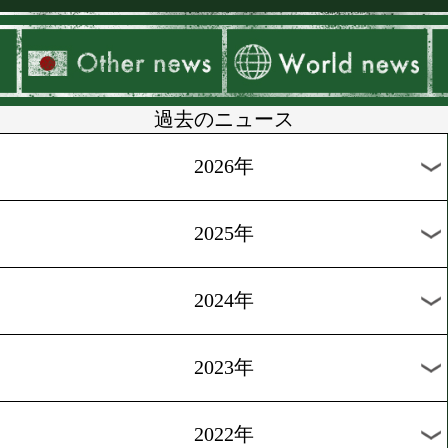
▶
新着
KO KiNG
ダイエット
女子情報
rscproduct
過去のニュース
2026年
2025年