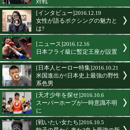
減量ピークに口を潤せる濃
リン
[勝利へのこだわり]2017.1.1
世界一のスピードを動画で
[インタビュー]2017.1.12
15連続KO日本記録挑戦に
対戦
[インタビュー]2016.12.19
女性が語るボクシングの魅
は?