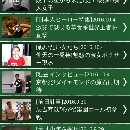
[ニュース]2016.12.16
日本フライ級に暫定王座が
[日本人ヒーロー特集]2016.10
米国進出か!日本史上最強
系色男
[天才少年を探せ]2016.10.6
スーパーホープが一時意識
に
[戦いたい女たち]2016.10.5
餃子の星から来た?史上最
人女子