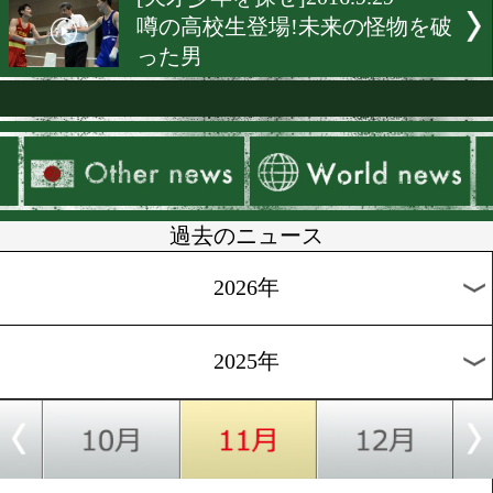
[日本人ヒーロー特集]2016.10
激闘で魅せる草食系世界王
直撃
[戦いたい女たち]2016.10.4
仰天の一発芸!魅惑の淑女
ー現る
[独占インタビュー]2016.10.
京都発!ダイヤモンドの原
待
[前日計量]2016.9.30
辰吉寿以輝が後楽園ホール
戦