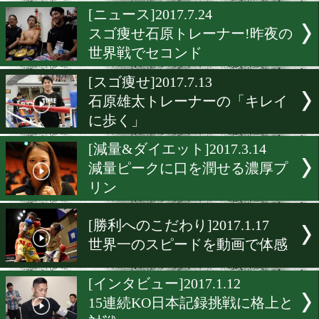
世代交代!ベガスで36年ぶ
挙
[試合後談話]2017.7.25
ピンとするトレーナーの内
来選手が判定勝利
[ニュース]2017.7.24
スゴ痩せ石原トレーナー!
世界戦でセコンド
[スゴ痩せ]2017.7.13
石原雄太トレーナーの「キ
に歩く」
[減量&ダイエット]2017.3.1