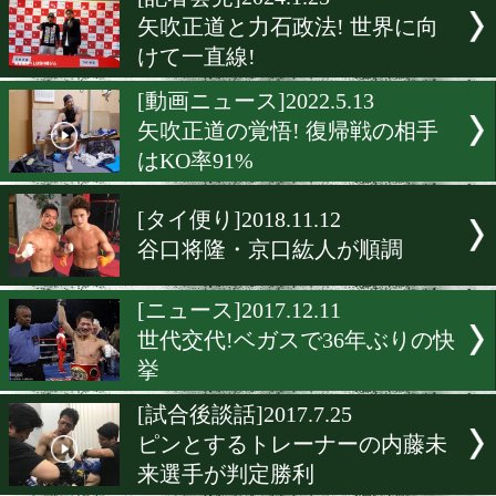
▶
新着
KO KiNG
ダイエット
女子情報
rscproduct
[記者会見]2024.1.25
矢吹正道と力石政法! 世界
けて一直線!
[動画ニュース]2022.5.13
矢吹正道の覚悟! 復帰戦の
はKO率91%
[タイ便り]2018.11.12
谷口将隆・京口紘人が順調
[ニュース]2017.12.11