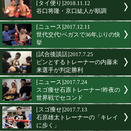
▶
新着
KO KiNG
ダイエット
女子情報
rscproduct
[タイ便り]2018.11.12
谷口将隆・京口紘人が順調
[ニュース]2017.12.11
世代交代!ベガスで36年ぶ
挙
[試合後談話]2017.7.25
ピンとするトレーナーの内
来選手が判定勝利
[ニュース]2017.7.24