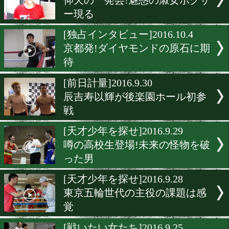
スーパーホープが一時意識
に
[戦いたい女たち]2016.10.5
餃子の星から来た?史上最
人女子
[日本人ヒーロー特集]2016.10
激闘で魅せる草食系世界王
直撃
[戦いたい女たち]2016.10.4
仰天の一発芸!魅惑の淑女
ー現る