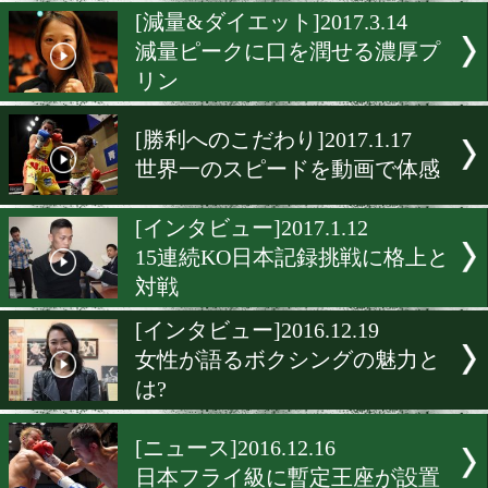
スゴ痩せ石原トレーナー!
世界戦でセコンド
[スゴ痩せ]2017.7.13
石原雄太トレーナーの「キ
に歩く」
[減量&ダイエット]2017.3.1
減量ピークに口を潤せる濃
リン
[勝利へのこだわり]2017.1.1
世界一のスピードを動画で
[インタビュー]2017.1.12