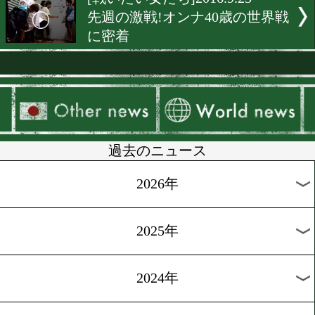
[独占インタビュー]2016.10.
京都発!ダイヤモンドの原
待
[前日計量]2016.9.30
辰吉寿以輝が後楽園ホール
戦
[天才少年を探せ]2016.9.29
噂の高校生登場!未来の怪
った男
[天才少年を探せ]2016.9.28
東京五輪世代の主役の課題
覚