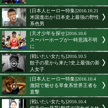
15連続KO日本記録挑戦に
対戦
[インタビュー]2016.12.19
女性が語るボクシングの魅
は?
[ニュース]2016.12.16
日本フライ級に暫定王座が
[日本人ヒーロー特集]2016.10
米国進出か!日本史上最強
系色男
[天才少年を探せ]2016.10.6