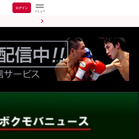
ログイン
前日計量・調印式
試合後会見
海外情報
五輪情報