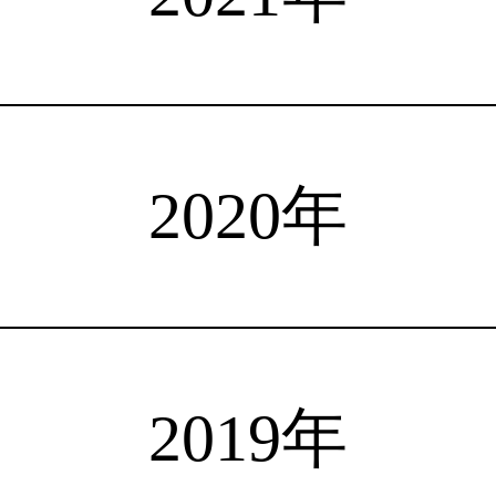
注目選手
海外情報
占い