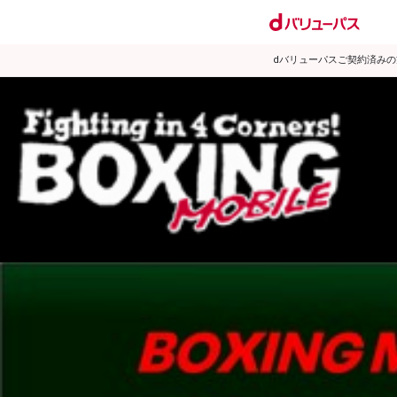
dバリューパスご契約済み
試合日程
試合結果
ランキング
練習動画
2013年7月のニュース
▶
新着
KO KiNG
ダイエット
女子情報
rscproducts