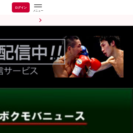
ログイン
前日計量・調印式
試合後会見
海外情報
五輪情報