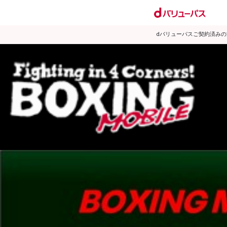
dバリューパスご契約済み
試合日程
試合結果
ランキング
練習動画
2007年8月のニュース
▶
新着
KO KiNG
ダイエット
女子情報
rscproducts