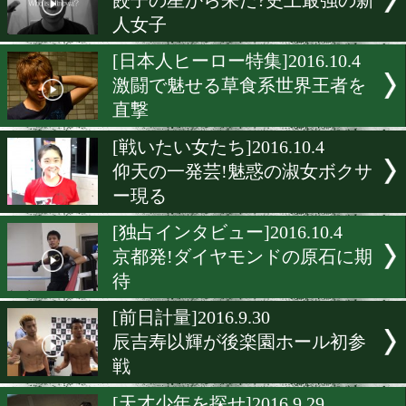
[ニュース]2016.12.16
日本フライ級に暫定王座が
[日本人ヒーロー特集]2016.10
米国進出か!日本史上最強
系色男
[天才少年を探せ]2016.10.6
スーパーホープが一時意識
に
[戦いたい女たち]2016.10.5
餃子の星から来た?史上最
人女子