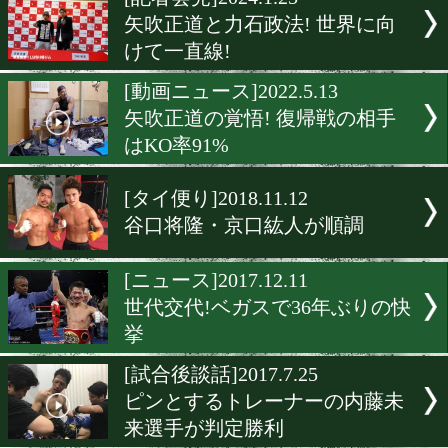
▶
新着
KO KiNG
ダイエット
女子情報
rscproduct
[記者会見]2024.1.25
矢吹正道と力石政法! 世界
けて一直線!
[動画ニュース]2022.5.13
矢吹正道の覚悟! 復帰戦の
はKO率91%
[タイ便り]2018.11.12
谷口将隆・京口紘人が順調
[ニュース]2017.12.11