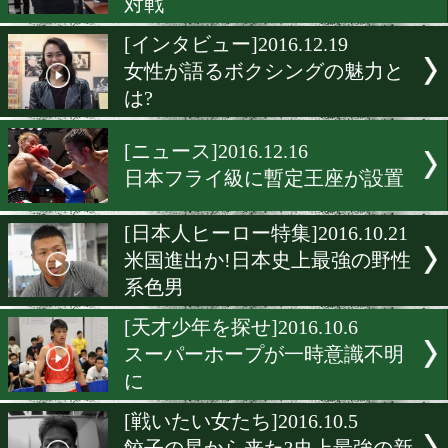
減量ピークに口を潤せる濃
リン
[勝利へのこだわり]2017.1.1
世界一のスピードを動画で
[インタビュー]2017.1.12
15連続KO日本記録挑戦に
対戦
[インタビュー]2016.12.19
女性が語るボクシングの魅
は?