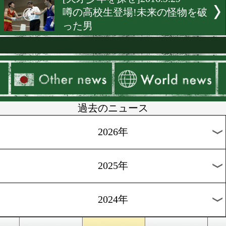
[日本人ヒーロー特集]2016.10
激闘で魅せる草食系世界王
直撃
[戦いたい女たち]2016.10.4
仰天の一発芸!魅惑の淑女
ー現る
[独占インタビュー]2016.10.
京都発!ダイヤモンドの原
待
[前日計量]2016.9.30
辰吉寿以輝が後楽園ホール
戦