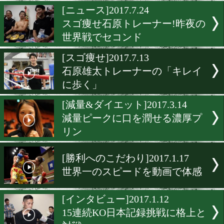
世代交代!ベガスで36年ぶ
挙
[試合後談話]2017.7.25
ピンとするトレーナーの内
来選手が判定勝利
[ニュース]2017.7.24
スゴ痩せ石原トレーナー!
世界戦でセコンド
[スゴ痩せ]2017.7.13
石原雄太トレーナーの「キ
に歩く」
[減量&ダイエット]2017.3.1