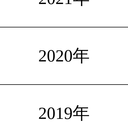
注目選手
海外情報
占い