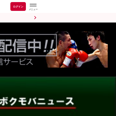
ログイン
前日計量・調印式
試合後会見
海外情報
五輪情報