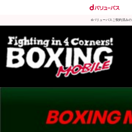
dバリューパスご契約済み
試合日程
試合結果
ランキング
練習動画
2009年5月のニュース
▶
新着
KO KiNG
ダイエット
女子情報
rscproducts