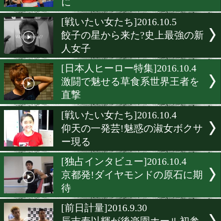
[ニュース]2016.12.16
日本フライ級に暫定王座が
[日本人ヒーロー特集]2016.10
米国進出か!日本史上最強
系色男
[天才少年を探せ]2016.10.6
スーパーホープが一時意識
に
[戦いたい女たち]2016.10.5
餃子の星から来た?史上最
人女子
[日本人ヒーロー特集]2016.10