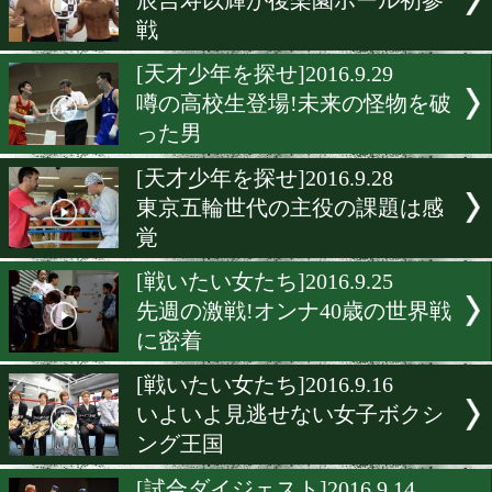
激闘で魅せる草食系世界王
直撃
[戦いたい女たち]2016.10.4
仰天の一発芸!魅惑の淑女
ー現る
[独占インタビュー]2016.10.
京都発!ダイヤモンドの原
待
[前日計量]2016.9.30
辰吉寿以輝が後楽園ホール
戦