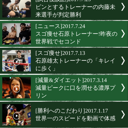
▶
新着
KO KiNG
ダイエット
女子情報
rscproduct
[試合後談話]2017.7.25
ピンとするトレーナーの内
来選手が判定勝利
[ニュース]2017.7.24
スゴ痩せ石原トレーナー!
世界戦でセコンド
[スゴ痩せ]2017.7.13
石原雄太トレーナーの「キ
に歩く」
[減量&ダイエット]2017.3.1