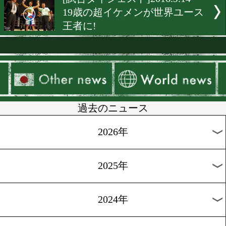
[天才少年を探せ]2016.9.29
噂の高校生登場!未来の怪
った男
[天才少年を探せ]2016.9.28
東京五輪世代の主役の課題
覚
[戦いたい女たち]2016.9.25
先週の激戦!オンナ40歳の
に密着
[戦いたい女たち]2016.9.16
いよいよ見逃せない女子ボ
ング王国