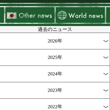
▶
新着
KO KiNG
ダイエット
女子情報
rscproduct
過去のニュース
2026年
2025年