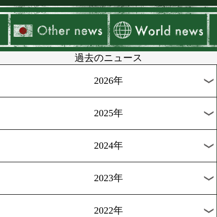
▶
新着
KO KiNG
ダイエット
女子情報
rscproduct
過去のニュース
2026年
2025年