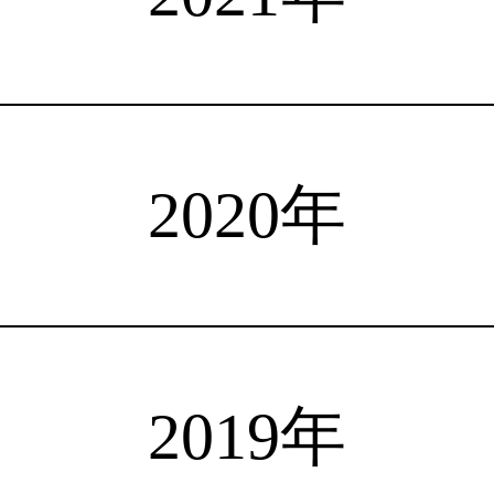
注目選手
海外情報
占い