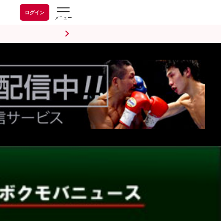
ログイン
前日計量・調印式
試合後会見
海外情報
五輪情報