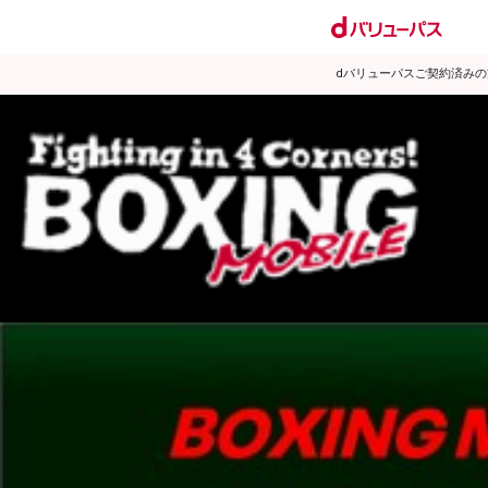
dバリューパスご契約済み
試合日程
試合結果
ランキング
練習動画
2011年8月のニュース
▶
新着
KO KiNG
ダイエット
女子情報
rscproducts