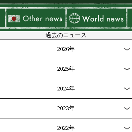
▶
新着
KO KiNG
ダイエット
女子情報
rscproduct
過去のニュース
2026年
2025年