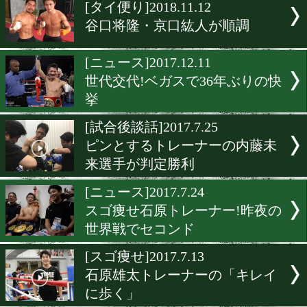
▶
新着
KO KiNG
ダイエット
女子情報
rscproduct
[タイ便り]2018.11.12
谷口将隆・京口紘人が順調
[ニュース]2017.12.11
世代交代!ベガスで36年ぶ
挙
[試合後談話]2017.7.25
ピンとするトレーナーの内
来選手が判定勝利
[ニュース]2017.7.24