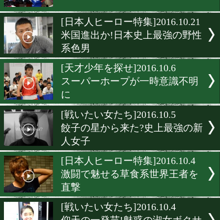
15連続KO日本記録挑戦に
対戦
[インタビュー]2016.12.19
女性が語るボクシングの魅
は?
[ニュース]2016.12.16
日本フライ級に暫定王座が
[日本人ヒーロー特集]2016.10
米国進出か!日本史上最強
系色男
[天才少年を探せ]2016.10.6