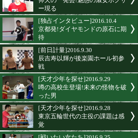
スーパーホープが一時意識
に
[戦いたい女たち]2016.10.5
餃子の星から来た?史上最
人女子
[日本人ヒーロー特集]2016.10
激闘で魅せる草食系世界王
直撃
[戦いたい女たち]2016.10.4
仰天の一発芸!魅惑の淑女
ー現る