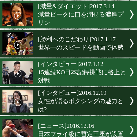
スゴ痩せ石原トレーナー!
世界戦でセコンド
[スゴ痩せ]2017.7.13
石原雄太トレーナーの「キ
に歩く」
[減量&ダイエット]2017.3.1
減量ピークに口を潤せる濃
リン
[勝利へのこだわり]2017.1.1
世界一のスピードを動画で
[インタビュー]2017.1.12