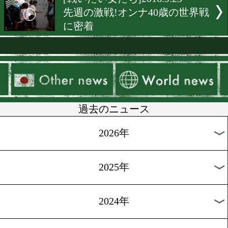
[独占インタビュー]2016.10.
京都発!ダイヤモンドの原
待
[前日計量]2016.9.30
辰吉寿以輝が後楽園ホール
戦
[天才少年を探せ]2016.9.29
噂の高校生登場!未来の怪
った男
[天才少年を探せ]2016.9.28
東京五輪世代の主役の課題
覚