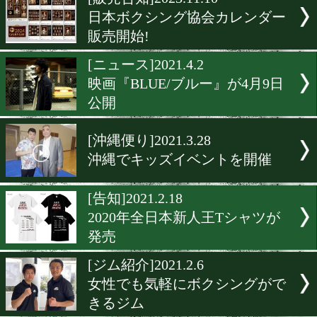
▶
新着
KO KiNG
ダイエット
女子情報
rscproduct
[販売告知]2023.11.10
日本ボクシング協会カレン
販売開始!
[ニュース]2021.4.2
映画『BLUE/ブルー』が4月
公開
[沖縄便り]2021.3.28
沖縄でキッズイベントを開
[告知]2021.2.18