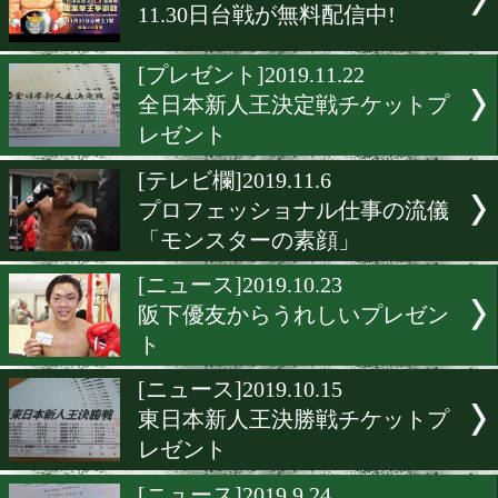
ジアクロがアスリート応援
ンペーンを実施
[店紹介]2020.3.6
関西へ行ったらこの店に行
し!
[告知]2020.3.5
小原佳太が東京ネットラジ
出演
[ニュース]2019.11.30
11.30日台戦が無料配信中!