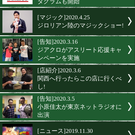
川嶋勝重氏がバース&ディ
演
[告知]2020.7.6
ジアクロが新商品を発売
[告知]2020.6.6
東日本ボクシング協会がイ
タグラムも開始
[マジック]2020.4.25
ジロリアン陸のマジックシ
[告知]2020.3.16