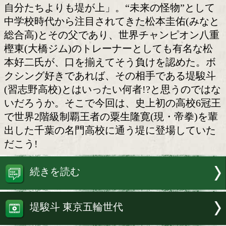
健闘を称え合う堤と松本
東京オリンピック2020は既に始まって
どこかで聞いたようなセリフだが、ここ
する二人の17歳にとっての五輪は「始ま
る」ではなく「始まっていた」が正解。
自分たちよりも堤が上」。“未来の怪物”
中学校時代から注目されてきた松本圭佑
総合高)とその父であり、世界チャンピ
樫東(大橋ジム)のトレーナーとしても有
本好二氏が、口を揃えてそう負けを認め
クシング好きであれば、その相手である
(習志野高校)とはいったい何者!?と思う
いだろうか。そこで今回は、史上初の高