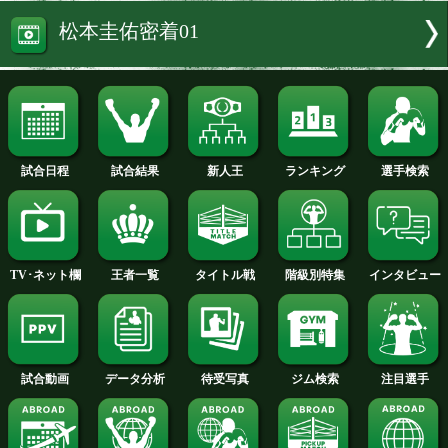
で世界2階級制覇王者の粟生隆寛(現・帝
出した千葉の名門高校に通う堤に登場し
だこう!
続きを読む
堤駿斗 東京五輪世代
松本圭佑密着01