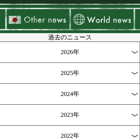
▶
新着
KO KiNG
ダイエット
女子情報
rscproduct
過去のニュース
2026年
2025年