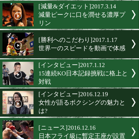
スゴ痩せ石原トレーナー!
世界戦でセコンド
[スゴ痩せ]2017.7.13
石原雄太トレーナーの「キ
に歩く」
[減量&ダイエット]2017.3.1
減量ピークに口を潤せる濃
リン
[勝利へのこだわり]2017.1.1
世界一のスピードを動画で
[インタビュー]2017.1.12