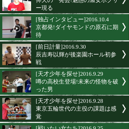
スーパーホープが一時意識
に
[戦いたい女たち]2016.10.5
餃子の星から来た?史上最
人女子
[日本人ヒーロー特集]2016.10
激闘で魅せる草食系世界王
直撃
[戦いたい女たち]2016.10.4
仰天の一発芸!魅惑の淑女
ー現る