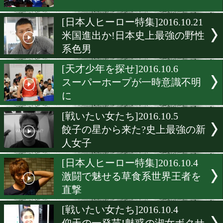
15連続KO日本記録挑戦に
対戦
[インタビュー]2016.12.19
女性が語るボクシングの魅
は?
[ニュース]2016.12.16
日本フライ級に暫定王座が
[日本人ヒーロー特集]2016.10
米国進出か!日本史上最強
系色男
[天才少年を探せ]2016.10.6