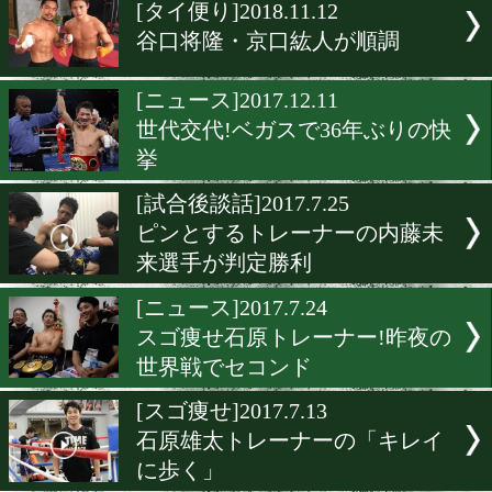
▶
新着
KO KiNG
ダイエット
女子情報
rscproduct
[タイ便り]2018.11.12
谷口将隆・京口紘人が順調
[ニュース]2017.12.11
世代交代!ベガスで36年ぶ
挙
[試合後談話]2017.7.25
ピンとするトレーナーの内
来選手が判定勝利
[ニュース]2017.7.24