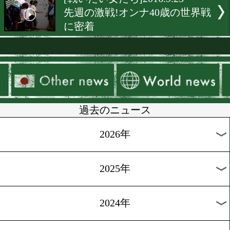
[独占インタビュー]2016.10.
京都発!ダイヤモンドの原
待
[前日計量]2016.9.30
辰吉寿以輝が後楽園ホール
戦
[天才少年を探せ]2016.9.29
噂の高校生登場!未来の怪
った男
[天才少年を探せ]2016.9.28
東京五輪世代の主役の課題
覚