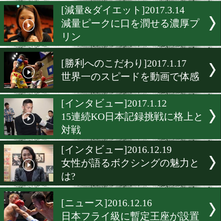
スゴ痩せ石原トレーナー!
世界戦でセコンド
[スゴ痩せ]2017.7.13
石原雄太トレーナーの「キ
に歩く」
[減量&ダイエット]2017.3.1
減量ピークに口を潤せる濃
リン
[勝利へのこだわり]2017.1.1
世界一のスピードを動画で
[インタビュー]2017.1.12