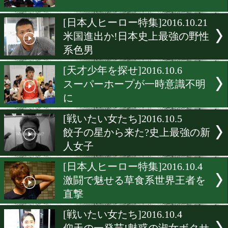
15連続KO日本記録挑戦に
対戦
[インタビュー]2016.12.19
女性が語るボクシングの魅
は?
[ニュース]2016.12.16
日本フライ級に暫定王座が
[日本人ヒーロー特集]2016.10
米国進出か!日本史上最強
系色男
[天才少年を探せ]2016.10.6