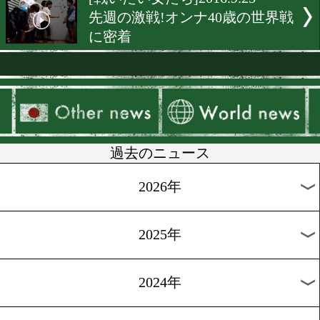
[独占インタビュー]2016.10.
京都発!ダイヤモンドの原
待
[前日計量]2016.9.30
辰吉寿以輝が後楽園ホール
戦
[天才少年を探せ]2016.9.29
噂の高校生登場!未来の怪
った男
[天才少年を探せ]2016.9.28
東京五輪世代の主役の課題
覚