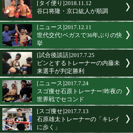
▶
新着
KO KiNG
ダイエット
女子情報
rscproduct
[タイ便り]2018.11.12
谷口将隆・京口紘人が順調
[ニュース]2017.12.11
世代交代!ベガスで36年ぶ
挙
[試合後談話]2017.7.25
ピンとするトレーナーの内
来選手が判定勝利
[ニュース]2017.7.24