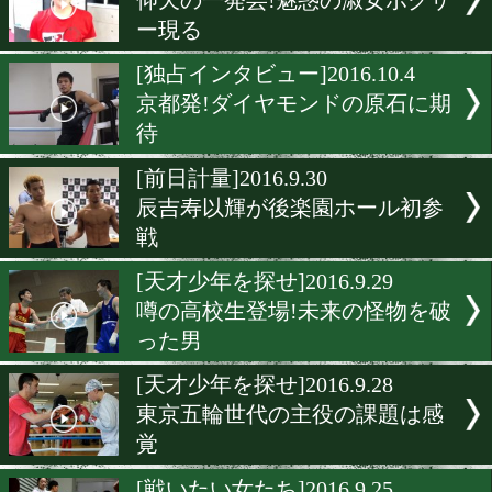
スーパーホープが一時意識
に
[戦いたい女たち]2016.10.5
餃子の星から来た?史上最
人女子
[日本人ヒーロー特集]2016.10
激闘で魅せる草食系世界王
直撃
[戦いたい女たち]2016.10.4
仰天の一発芸!魅惑の淑女
ー現る