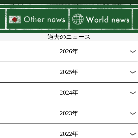
▶
新着
KO KiNG
ダイエット
女子情報
rscproduct
過去のニュース
2026年
2025年