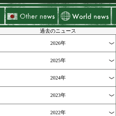
▶
新着
KO KiNG
ダイエット
女子情報
rscproduct
過去のニュース
2026年
2025年