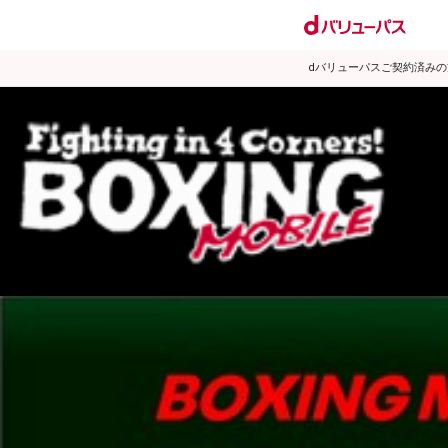
dバリューパスご契約済み
試合日程
試合結果
ランキング
練習動画
2013年12月のニュース
▶
新着
KO KiNG
ダイエット
女子情報
rscproducts