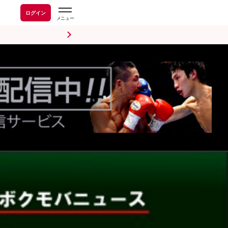
ログイン
前日計量・調印式
試合後会見
海外情報
五輪情報