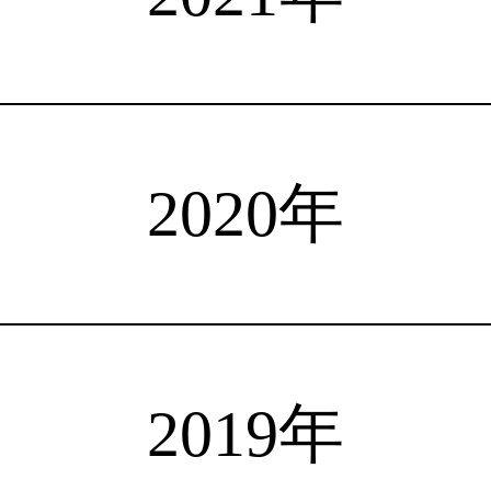
注目選手
海外情報
占い