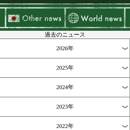
▶
新着
KO KiNG
ダイエット
女子情報
rscproduct
過去のニュース
2026年
2025年