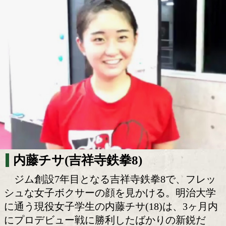
仰天の一発芸!魅惑の淑女ボクサー