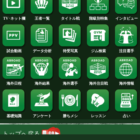
内藤チサ(吉祥寺鉄拳8)動画
試合日程
試合結果
新人王
ランキング
階級別特集
王者一覧
タイトル戦
TV･ネット欄