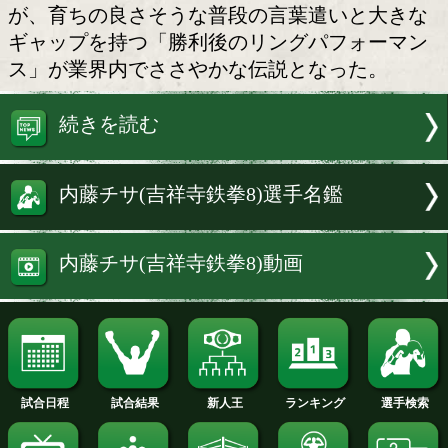
内藤チサ(吉祥寺鉄拳8)
ジム創設7年目となる吉祥寺鉄拳8で、
シュな女子ボクサーの顔を見かける。明
に通う現役女子学生の内藤チサ(18)は、
にプロデビュー戦に勝利したばかりの新
が、育ちの良さそうな普段の言葉遣いと
ギャップを持つ「勝利後のリングパフォ
ス」が業界内でささやかな伝説となった
続きを読む
内藤チサ(吉祥寺鉄拳8)選手名鑑