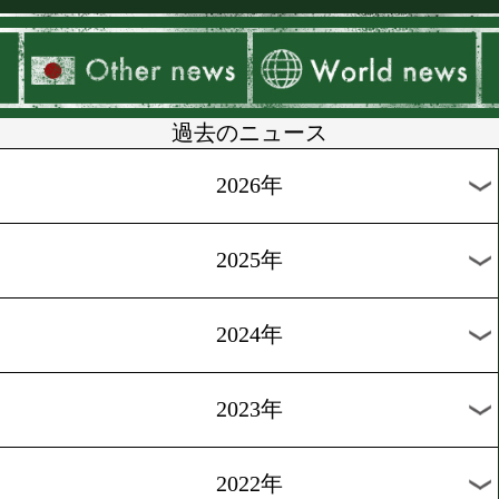
▶
新着
KO KiNG
ダイエット
女子情報
rscproduct
過去のニュース
2026年
2025年