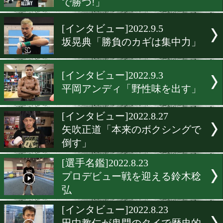
千葉開「迷わず全力でぶつ
る」
[インタビュー]2022.9.8
栗原慶太「スカッと倒して
をアピール!」
[インタビュー]2022.9.7
奈良井翼「胸を借りる。そ
で勝つ!」
[インタビュー]2022.9.5
坂晃典「勝負のカギは集中