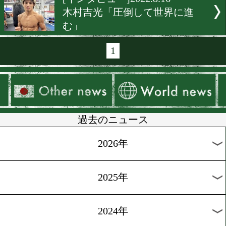
[試合日程]2022.8.22
藤原俊志トレーナーの愛弟
プロデビュー!
[ショートインタビュ
ー]2022.8.20
井上夕雅「直感で決める」
[インタビュー]2022.8.19
加納陸「力の差を見せる」
[インタビュー]2022.8.17
中川兼玄「リベンジする!」