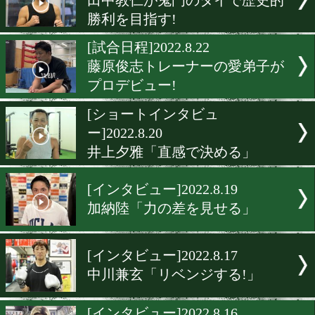
[インタビュー]2022.9.3
平岡アンディ「野性味を出
[インタビュー]2022.8.27
矢吹正道「本来のボクシン
倒す」
[選手名鑑]2022.8.23
プロデビュー戦を迎える鈴
弘
[インタビュー]2022.8.23
田中教仁が鬼門のタイで歴
勝利を目指す!