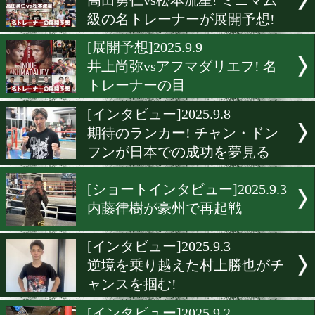
武居由樹vsメディナ! 衝撃K
見たトップ選手の見解
[リングサイドの目]2025.9.1
高田勇仁vs松本流星! ミニ
級戦士が分析!
[インタビュー]2025.9.11
三代大訓の引退と新たな挑
[展開予想]2025.9.10
高田勇仁vs松本流星! ミニ
級の名トレーナーが展開予