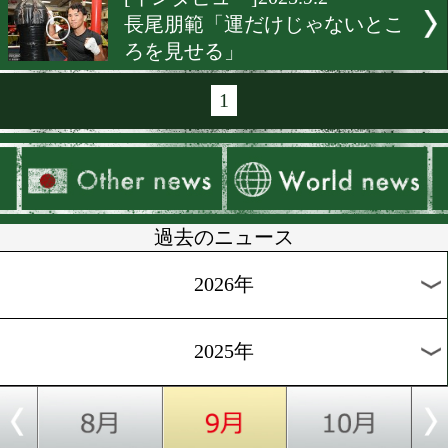
[展開予想]2025.9.9
井上尚弥vsアフマダリエフ!
トレーナーの目
[インタビュー]2025.9.8
期待のランカー! チャン・
フンが日本での成功を夢見
[ショートインタビュー]2025.
内藤律樹が豪州で再起戦
[インタビュー]2025.9.3
逆境を乗り越えた村上勝也
ャンスを掴む!