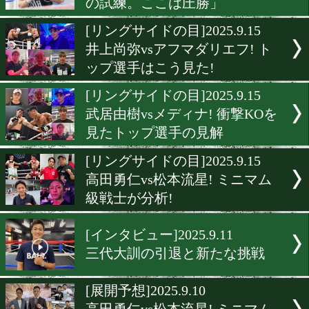
国本陸! 国内最強からアジ
覇へ
[インタビュー]2025.9.17
吉野修一郎「濃密な時間に
なし」
[インタビュー]2025.9.16
宇津木秀「今は世界に進む
の試練。ここは圧勝」
[リングサイドの目]2025.9.1
井上尚弥vsアフマダリエフ!
ップ選手はこう見た!
[リングサイドの目]2025.9.1